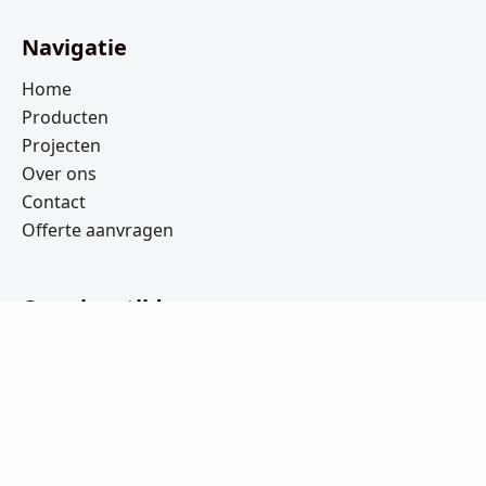
Navigatie
Home
Producten
Projecten
Over ons
Contact
Offerte aanvragen
Openingstijden
Ma t/m Vrij: 08:00 – 16:30
Za t/m Zo: Gesloten
Copyright 2026 © KDW Assen |
Webdesign: Jak
Design
|
Algemene voorwaarden
|
Privacy- en
cookieverklaring