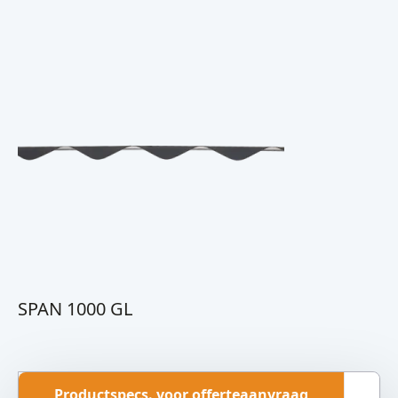
SPAN 1000 GL
Productspecs. voor offerteaanvraag
Ov