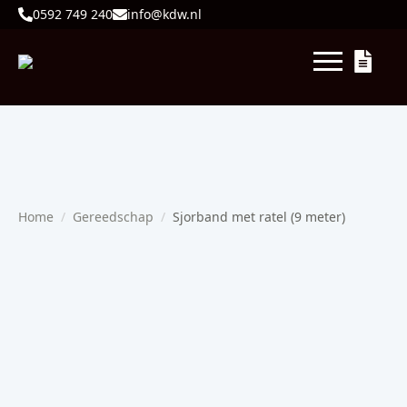
0592 749 240
info@kdw.nl
Home
Gereedschap
Sjorband met ratel (9 meter)