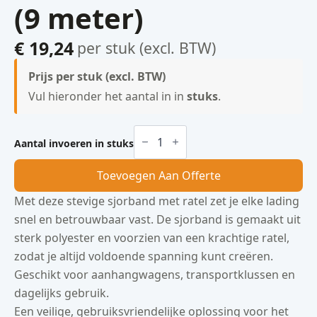
(9 meter)
€
19,24
per stuk (excl. BTW)
Prijs per stuk (excl. BTW)
Vul hieronder het aantal in in
stuks
.
Sjorband
met
Aantal invoeren in stuks
ratel
(9
Toevoegen Aan Offerte
meter)
aantal
Met deze stevige sjorband met ratel zet je elke lading
snel en betrouwbaar vast. De sjorband is gemaakt uit
sterk polyester en voorzien van een krachtige ratel,
zodat je altijd voldoende spanning kunt creëren.
Geschikt voor aanhangwagens, transportklussen en
dagelijks gebruik.
Een veilige, gebruiksvriendelijke oplossing voor het