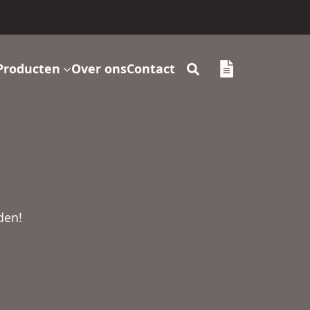
Producten
Over ons
Contact
Search
for:
den!