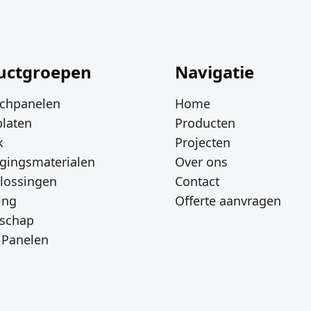
uctgroepen
Navigatie
chpanelen
Home
platen
Producten
k
Projecten
igingsmaterialen
Over ons
plossingen
Contact
ing
Offerte aanvragen
schap
 Panelen