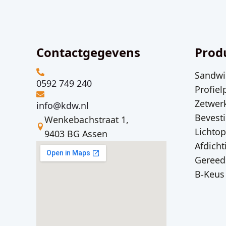
Contactgegevens
Prod
Sandwi
0592 749 240
Profiel
Zetwer
info@kdw.nl
Bevest
Wenkebachstraat 1,
Lichto
9403 BG Assen
Afdicht
Gereed
B-Keus