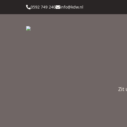
0592 749 240
info@kdw.nl
Zit