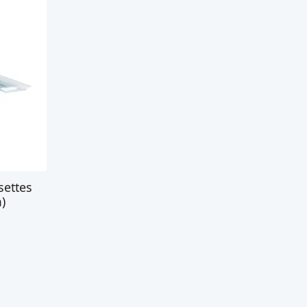
settes
)