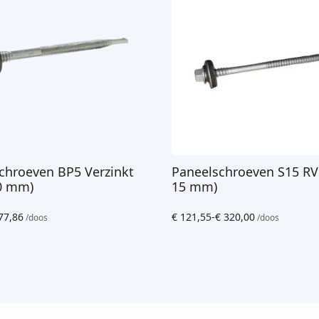
chroeven BP5 Verzinkt
Paneelschroeven S15 RVS
10 mm)
15 mm)
77,86
€
121,55
-
€
320,00
/doos
/doos
:
Prijsklasse:
€ 121,55
tot
€ 320,00