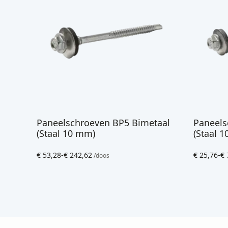
Paneelschroeven BP5 Bimetaal
Paneels
(Staal 10 mm)
(Staal 
€
53,28
-
€
242,62
€
25,76
-
€
/doos
Prijsklasse:
Prijsklasse
€ 53,28
€ 25,76
tot
tot
€ 242,62
€ 77,86