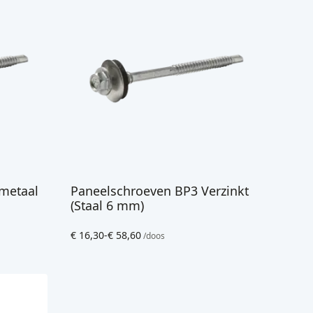
metaal
Paneelschroeven BP3 Verzinkt
(Staal 6 mm)
€
16,30
-
€
58,60
/doos
Prijsklasse:
€ 16,30
tot
€ 58,60