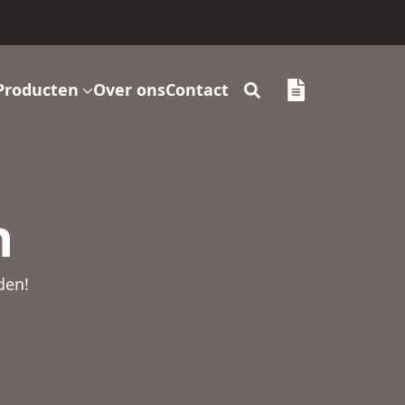
Producten
Over ons
Contact
Search
for:
n
den!