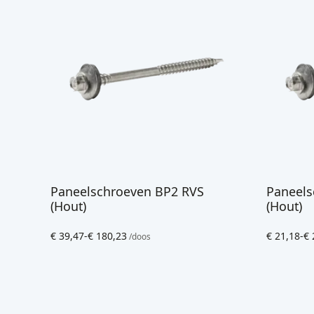
Paneelschroeven BP2 RVS
Paneels
(Hout)
(Hout)
€
39,47
-
€
180,23
€
21,18
-
€
/doos
Prijsklasse:
Prijsklasse
€ 39,47
€ 21,18
tot
tot
€ 180,23
€ 204,90