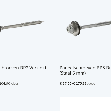
chroeven BP2 Verzinkt
Paneelschroeven BP3 Bi
(Staal 6 mm)
204,90
€
37,55
-
€
275,88
/doos
/doos
:
Prijsklasse:
€ 37,55
tot
€ 275,88