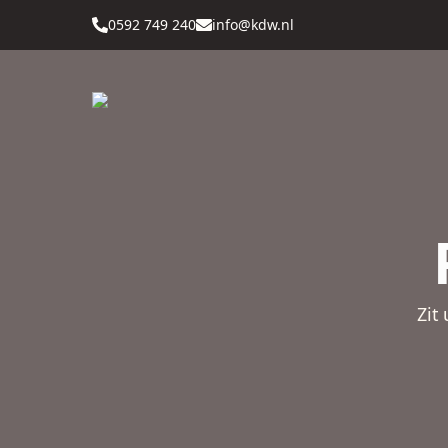
0592 749 240
info@kdw.nl
Zit