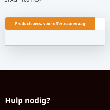
Productspecs. voor offerteaanvraag
Ov
Hulp nodig?