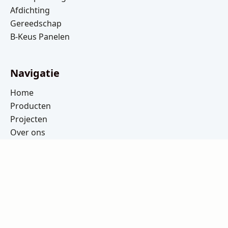
Afdichting
Gereedschap
B-Keus Panelen
Navigatie
Home
Producten
Projecten
Over ons
Contact
Offerte aanvragen
Openingstijden
Ma t/m Vrij: 08:00 – 16:30
Za t/m Zo: Gesloten