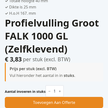
✓
Totale hoogte 40 mm
✓
Dikte is 25 mm
✓
H.o.H 167. mm
Profielvulling Groot
FALK 1000 GL
(Zelfklevend)
€
3,83
per stuk (excl. BTW)
Prijs per stuk (excl. BTW)
Vul hieronder het aantal in in
stuks
.
Profielvulling
Groot
Aantal invoeren in stuks
FALK
1000
Toevoegen Aan Offerte
GL
(Zelfklevend)