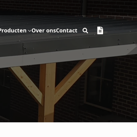
Producten
Over ons
Contact
Search
for: