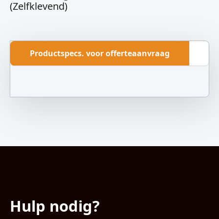
(Zelfklevend)
Productspecs. voor offerteaanvraag
Ov
Hulp nodig?