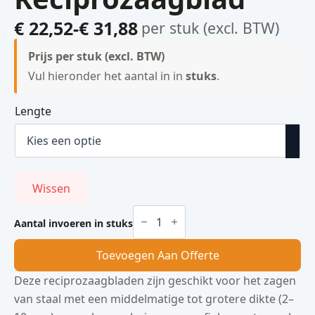
€
22,52
-
€
31,88
per stuk (excl. BTW)
Prijsklasse:
€ 22,52
Prijs per stuk (excl. BTW)
tot
Vul hieronder het aantal in in
stuks
.
€ 31,88
Lengte
Wissen
Reciprozaagblad
aantal
Aantal invoeren in stuks
Toevoegen Aan Offerte
Deze reciprozaagbladen zijn geschikt voor het zagen
van staal met een middelmatige tot grotere dikte (2–