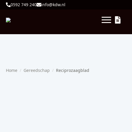
0592 749 240
info@kdw.nl
Home
Gereedschap
Reciprozaagblad