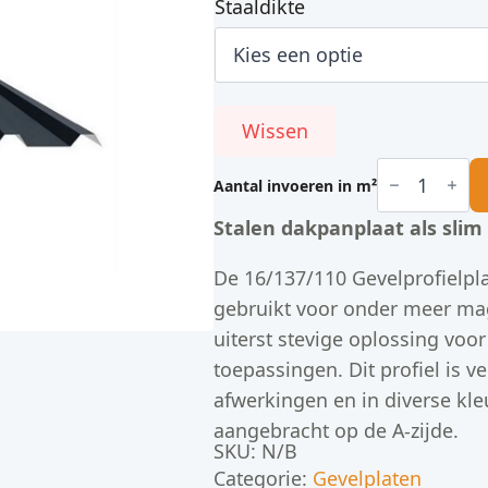
€ 12,08
Staaldikte
Wissen
16/137/110
Gevel
Aantal invoeren in m²
aantal
Stalen dakpanplaat als slim
De 16/137/110 Gevelprofielpla
gebruikt voor onder meer mag
uiterst stevige oplossing voor 
toepassingen. Dit profiel is v
afwerkingen en in diverse kle
aangebracht op de A-zijde.
SKU:
N/B
Categorie:
Gevelplaten