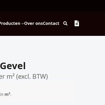
Producten
Over ons
Contact
Search
for:
 Gevel
er m² (excl. BTW)
 in
m²
.