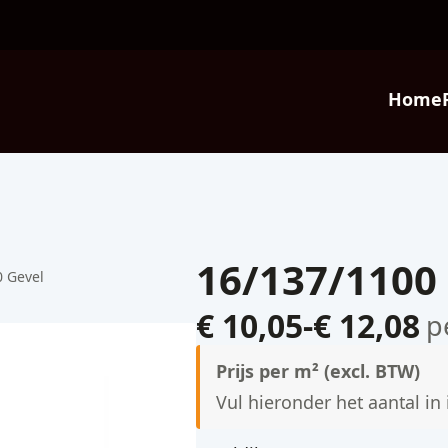
Home
16/137/1100
0 Gevel
€
10,05
-
€
12,08
p
Prijsklasse:
Prijs per m² (excl. BTW)
€ 10,05
Vul hieronder het aantal in
tot