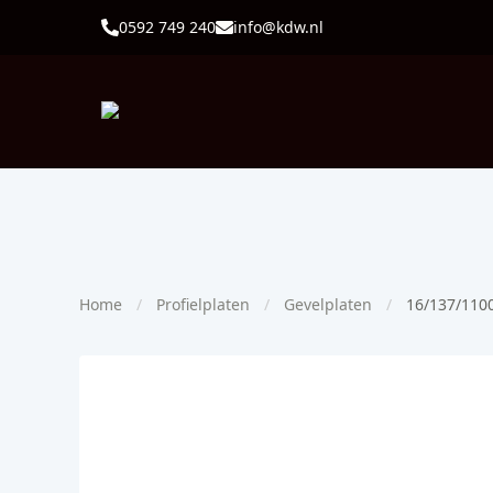
0592 749 240
info@kdw.nl
Home
Profielplaten
Gevelplaten
16/137/110