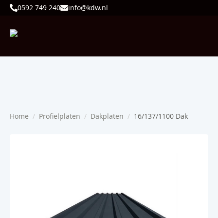
0592 749 240
info@kdw.nl
Home
Profielplaten
Dakplaten
16/137/1100 Dak