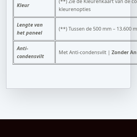
(**) Zie de Kleurenkaart van de c
Kleur
kleurenopties
Lengte van
(**) Tussen de 500 mm – 13.600 
het paneel
Anti-
Met Anti-condensvilt |
Zonder An
condensvilt