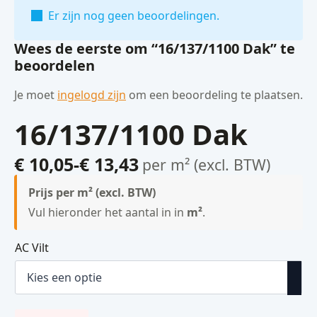
Er zijn nog geen beoordelingen.
Wees de eerste om “16/137/1100 Dak” te
beoordelen
Je moet
ingelogd zijn
om een beoordeling te plaatsen.
16/137/1100 Dak
€
10,05
-
€
13,43
per m² (excl. BTW)
Prijsklasse:
€ 10,05
Prijs per m² (excl. BTW)
tot
Vul hieronder het aantal in in
m²
.
€ 13,43
AC Vilt